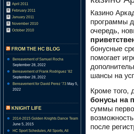
April 2011
February 2011
Казино Арка
January 2011
программы д
November 2010
очередь, но
October 2010
приветстве
бонусные сре
FROM THE HC BLOG
помогает игр
Bereavement of Samuel Rocha
дополнитель
September 28, 2022
Bereavement of Frank Rodriguez ’82
шансы на усп
September 28, 2022
Bereavement for David Perez ’73
May 5,
Кроме того,
2022
бонусы на 
суммы первог
KNIGHT LIFE
возможность
2014-2015 Golden Knights Dance Team
June 5, 2015
после регист
HC Sport Schedules, All Sports, All