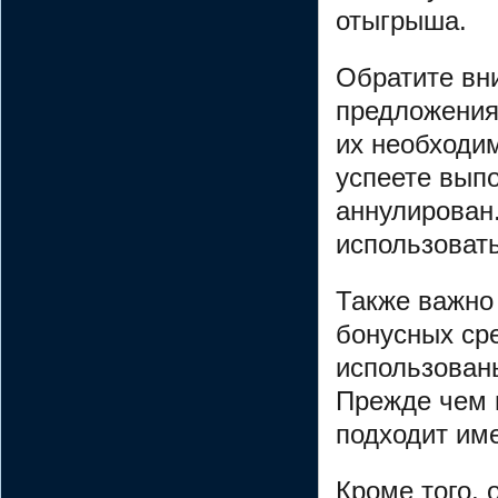
отыгрыша.
Обратите вн
предложения 
их необходим
успеете выпо
аннулирован
использовать
Также важно
бонусных ср
использован
Прежде чем 
подходит име
Кроме того,